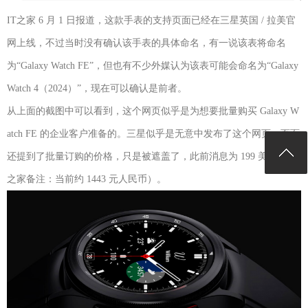
IT之家 6 月 1 日报道，这款手表的支持页面已经在三星英国 / 拉美官
网上线，不过当时没有确认该手表的具体命名，有一说该表将命名
为“Galaxy Watch FE”，但也有不少外媒认为该表可能会命名为“Galaxy
Watch 4（2024）”，现在可以确认是前者。
从上面的截图中可以看到，这个网页似乎是为想要批量购买 Galaxy W
atch FE 的企业客户准备的。三星似乎是无意中发布了这个网页。页面
还提到了批量订购的价格，只是被遮盖了，此前消息为 199 美元（IT
之家备注：当前约 1443 元人民币）。