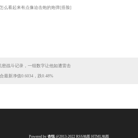
怎么看起来有点像迫击炮的炮弹[捂脸]
机密战斗记录，一组数字让他如遭雷击
新净值0.6034，跌0.48%
Powered by
杏悦
@2013-2022
RSS地图
HTML地图