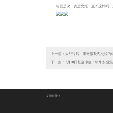
咱就是说，奥运火炬一直长这样吗，
上一篇：
大战过后，李奇微凝视交战的
下一篇：
7月10日基金净值：银华安盛混合最
友情链接：