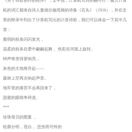
《关于诗歌创作的程序》，文中说，计算机写诗的确可行：输入计算
机的词汇都来自诗人曼德尔施塔姆的诗集《石头》（1916），并在文
章的附录中列出了计算机写出的21首诗歌，我们可以体会一下其中几
首：
脆弱的枝条闪闪发光，
温柔的枝条在爱中翩翩起舞， 色彩在河面上旋转。
钟声将变得更响亮，
灰色的大地将升起——
森林上空再次响起声音。
地牢里的痛苦不会再回来了，
甜蜜的眼睛争辩道。
***
珍珠母贝的图案 ，
轮廓分明，苍白， 悲伤而可怜的