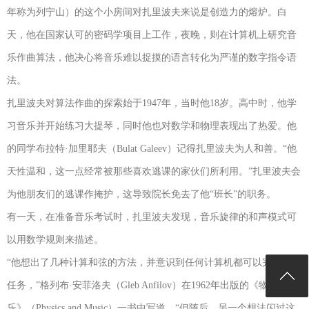
年称为列宁山）的这个小房间对扎里波夫来说是创造力的熔炉。白
天，他在国家认可的密码学项目上工作，夜晚，则在计算机上研究音
乐作曲算法，他决心将音乐难以捉摸的语言转化为严谨的数字指令语
法。
扎里波夫对算法作曲的探索始于1947年，当时他18岁。高中时，他学
习音乐并开始练习大提琴，同时他也对数学和物理表现出了热爱。他
的同学布拉特·加里耶夫（Bulat Galeev）记得扎里波夫为人和善。“他
天性温和，这一点经常被那些喜欢逃课的家伙们所利用。”扎里波夫会
为他朋友们的逃课作掩护，这导致院长免去了他“班长”的职务。
有一天，在准备音乐考试时，扎里波夫发现，音乐旋律的和声模式可
以用数学规则来描述。
“他想出了几种计算和弦的方法，并意识到任何计算机都可以完成这项
任务，”格列布·安菲洛夫（Gleb Anfilov）在1962年出版的《物理与音
乐》（Physics and Music）一书中写道，“但随后，另一个想法闪过这