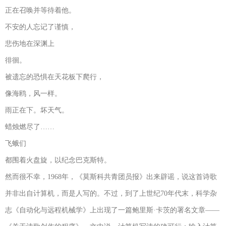
正在召唤并等待着他。
不安的人忘记了谨慎，
悲伤地在深渊上
徘徊。
被遗忘的恐惧在天花板下爬行，
像海鸥，风一样。
雨正在下。坏天气。
蜡烛燃尽了……
飞蛾们
都围着火盘旋，以纪念巴克斯特。
然而很不幸，1968年，《莫斯科共青团员报》出来辟谣，说这首诗歌
并非出自计算机，而是人写的。不过，到了上世纪70年代末，科学杂
志《自动化与远程机械学》上出现了一篇鲍里斯·卡茨的署名文章——